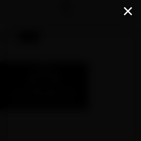
×
03 29 30 51 32
contact@chaletdelacombeaute.fr